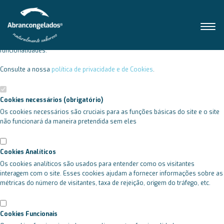
Defina as suas preferências de cookies para este website.
Este website utiliza cookies estritamente necessários, analíticos e funcionais,
para lhe oferecer uma boa experiência de navegação e acesso a todas as
funcionalidades.
Consulte a nossa
política de privacidade e de Cookies
.
Cookies necessários (obrigatório)
Os cookies necessários são cruciais para as funções básicas do site e o site
não funcionará da maneira pretendida sem eles
Cookies Analíticos
Os cookies analíticos são usados para entender como os visitantes
interagem com o site. Esses cookies ajudam a fornecer informações sobre as
métricas do número de visitantes, taxa de rejeição, origem do tráfego, etc.
Cookies Funcionais